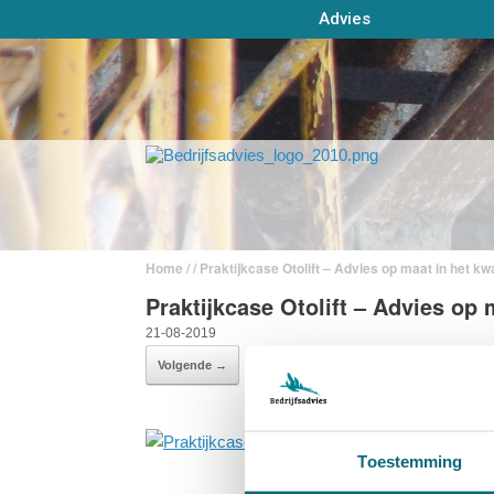
Advies
Home
/ / Praktijkcase Otolift – Advies op maat in het k
Praktijkcase Otolift – Advies op 
21-08-2019
Volgende →
Toestemming