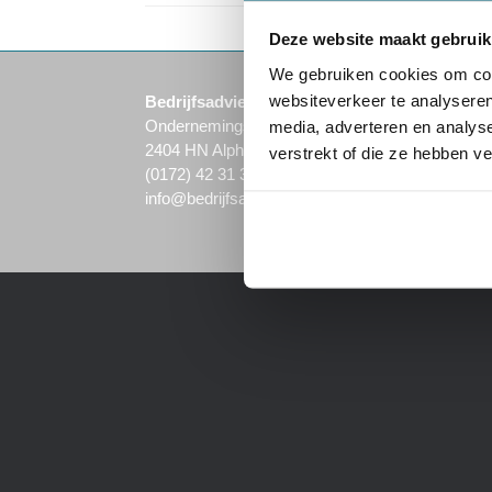
Deze website maakt gebruik
We gebruiken cookies om cont
websiteverkeer te analyseren
Bedrijfsadvies
H
Ondernemingsweg 62d
O
media, adverteren en analys
2404 HN Alphen aan den Rijn
N
verstrekt of die ze hebben v
(0172) 42 31 30
B
info@bedrijfsadvies.nu
C