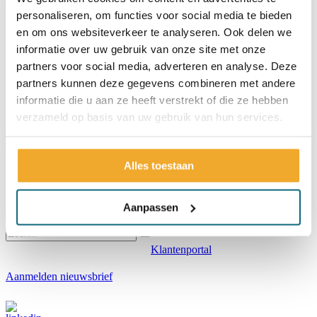
personaliseren, om functies voor social media te bieden
en om ons websiteverkeer te analyseren. Ook delen we
informatie over uw gebruik van onze site met onze
Home
Over ons
partners voor social media, adverteren en analyse. Deze
Nieuws
partners kunnen deze gegevens combineren met andere
Blogs
informatie die u aan ze heeft verstrekt of die ze hebben
Contact
verzameld op basis van uw gebruik van hun services.
Partner van:
Milieubarometer
Alles toestaan
Energieke Regio
Aanpassen
Klantenportal
Aanmelden nieuwsbrief