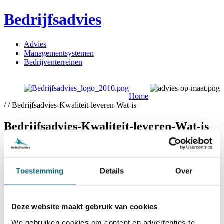
Bedrijfsadvies
Advies
Managementsystemen
Bedrijventerreinen
Home
/ / Bedrijfsadvies-Kwaliteit-leveren-Wat-is
Bedrijfsadvies-Kwaliteit-leveren-Wat-is
Geplaatst op
28-05-2018
28-05-2018
← Vorige
Toestemming
Details
Over
Bedrijfsadvies
Ondernemingsweg 62d
2404 HN Alphen aan den Rijn
Deze website maakt gebruik van cookies
(0172) 42 31 30
We gebruiken cookies om content en advertenties te
info@bedrijfsadvies.nu