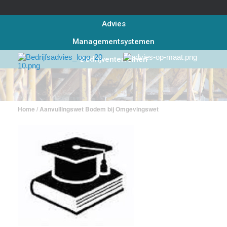
Advies
Managementsystemen
Bedrijventerreinen
Home
/ Aanvullingswet Bodem bij Omgevingswet