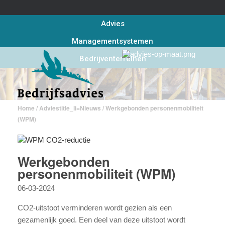
Advies
Managementsystemen
Bedrijventerreinen
Home
/
Advies
title_li=
Nieuws
/ Werkgebonden personenmobiliteit
(WPM)
Werkgebonden
personenmobiliteit (WPM)
06-03-2024
CO2-uitstoot verminderen wordt gezien als een
gezamenlijk goed. Een deel van deze uitstoot wordt